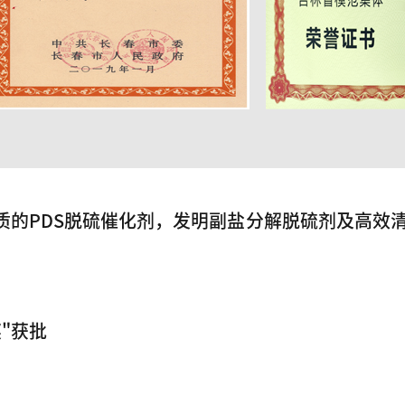
质的PDS脱硫催化剂，发明副盐分解脱硫剂及高效
"获批